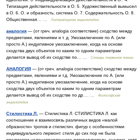
Типизация действительности в О. 5. Художественный вымысел
в О. 6. О. и образность; система О. 7. Содержательность О. 8.
Общественная… …
Литературная энциклопедия
аналогия
— (от греч. analogia соответствие) сходство между
предметами, явлениями и т. д. Умозаключение по А. (или
просто А.) индуктивное умозаключение, когда на основе
сходства двух объектов по каким то одним параметрам
делается вывод об их сходстве по… …
Словарь терминов логики
АНАЛОГИЯ
— (от греч. analogia соответствие) сходство между
предметами, явлениями и т.д. Умозаключение по А. (или
просто А.) индуктивное умозаключение, когда на основе
сходства двух объектов по каким то одним параметрам
делается вывод об их сходстве по др.… …
Философская
энциклопедия
Стилистика Л.
— Стилистика Л. СТИЛИСТИКА Л. как
соотношение и взаимосвязь различных видов «малой
образности» тропов и стилистич. фигур с особенностями
индивидуального лермонт. стиля до сих пор не была
предметом целенаправленного литературоведч. анализа, хотя