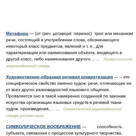
Метафора
— (от греч. μεταφορά перенос) троп или механизм
речи, состоящий в употреблении слова, обозначающего
некоторый класс предметов, явлений и т. п., для
характеризации или наименования объекта, входящего в
другой класс, либо наименования другого… …
Лингвистический
энциклопедический словарь
Художественно-образная речевая конкретизация
— – это
специфическое свойство именно худож. речи, отличающее ее
от всех других разновидностей языкового общения.
Проявляется оно в такой намеренно созданной по законам
искусства организации языковых средств в речевой ткани
худож. произведения,… …
Стилистический энциклопедический
словарь русского языка
СИМВОЛИЧЕСКОЕ ВООБРАЖЕНИЕ
— способность
субъекта, связанная с процессом культурного творчества.