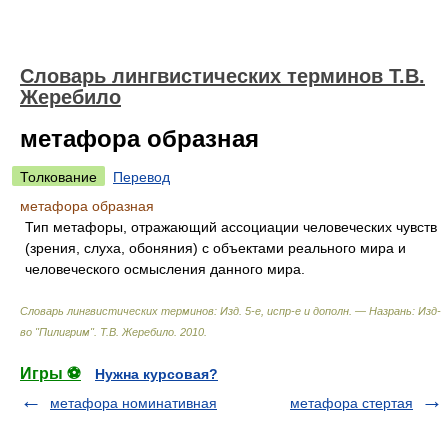
Словарь лингвистических терминов Т.В.
Жеребило
метафора образная
Толкование
Перевод
метафора образная
Тип метафоры, отражающий ассоциации человеческих чувств
(зрения, слуха, обоняния) с объектами реального мира и
человеческого осмысления данного мира.
Словарь лингвистических терминов: Изд. 5-е, испр-е и дополн. — Назрань: Изд-
во "Пилигрим"
.
Т.В. Жеребило
.
2010
.
Игры ⚽
Нужна курсовая?
метафора номинативная
метафора стертая